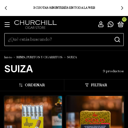
3 CUOTAS SIN INTERÉS EN TODA LA WEB
0
Inicio
>
MINIS, PURITOS Y CIGARRITOS
>
SUIZA
SUIZA
9 productos
ORDENAR
FILTRAR