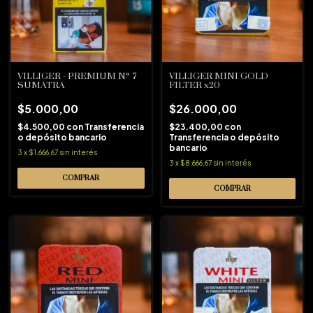
VILLIGER - PREMIUM N° 7
VILLIGER MINI GOLD
SUMATRA
FILTER x20
$5.000,00
$26.000,00
$4.500,00
con
Transferencia
$23.400,00
con
o depósito bancario
Transferencia o depósito
bancario
3
x
$1.666,67
sin interés
3
x
$8.666,67
sin interés