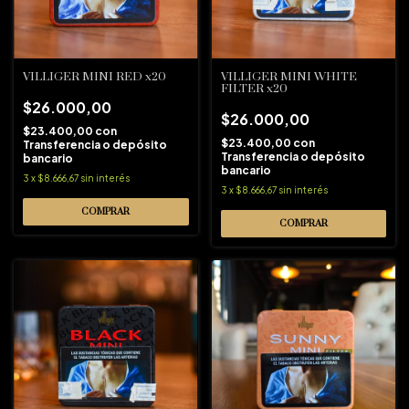
VILLIGER MINI RED x20
VILLIGER MINI WHITE
FILTER x20
$26.000,00
$26.000,00
$23.400,00
con
$23.400,00
con
Transferencia o depósito
Transferencia o depósito
bancario
bancario
3
x
$8.666,67
sin interés
3
x
$8.666,67
sin interés