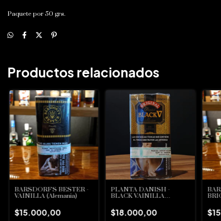
Paquete por 50 grs.
Productos relacionados
BARSDORF'S BESTER -
PLANTA DANISH -
BAR
VAINILLA (Alemania)
BLACK VAINILLA
BRI
(Dinamarca)
(Ale
$15.000,00
$18.000,00
$1