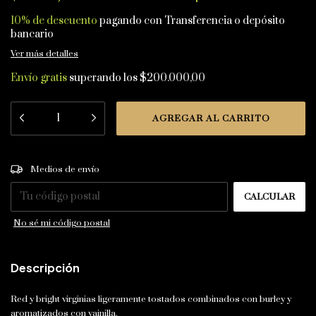
10% de descuento
pagando con Transferencia o depósito
bancario
Ver más detalles
Envío gratis
superando los
$200.000,00
CAMBIAR CP
Entregas para el CP:
Medios de envío
CALCULAR
No sé mi código postal
Descripción
Red y bright virginias ligeramente tostados combinados con burley y
aromatizados con vainilla.