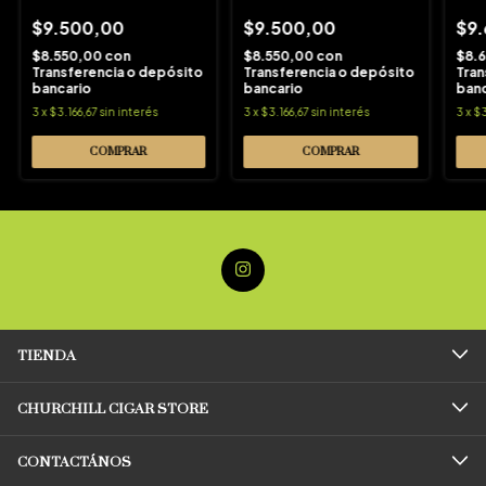
$9.500,00
$9.500,00
$9
$8.550,00
con
$8.550,00
con
$8.
Transferencia o depósito
Transferencia o depósito
Tran
bancario
bancario
banc
3
x
$3.166,67
sin interés
3
x
$3.166,67
sin interés
3
x
$
TIENDA
CHURCHILL CIGAR STORE
CONTACTÁNOS