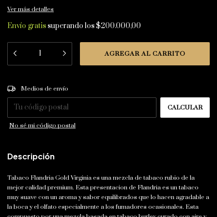
Ver más detalles
Envío gratis
superando los
$200.000,00
CAMBIAR CP
Entregas para el CP:
Medios de envío
CALCULAR
No sé mi código postal
Descripción
Tabaco Flandria Gold Virginia es una mezcla de tabaco rubio de la
mejor calidad premium. Esta presentacion de Flandria es un tabaco
muy suave con un aroma y sabor equilibrados que lo hacen agradable a
la boca y el olfato especialmente a los fumadores ocasionales. Esta
compuesto por una mezcla basada en tabaco burley curado con aire y