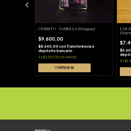
Argentina)
CERRITO - VAINILLA (Uruguay)
LAS 
(Argen
$9.600,00
$7.
encia o
$8.640,00
con
Transferencia o
$6.6
depósito bancario
depós
3
x
$3.200,00
sin interés
3
x
$2.4