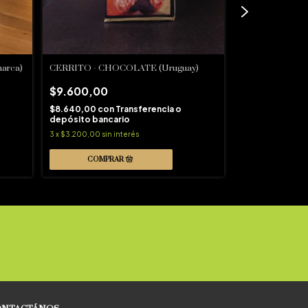
arca)
CERRITO - CHOCOLATE (Uruguay)
CERRITO - OR
(Uruguay)
$9.600,00
$9.600,00
$8.640,00
con
Transferencia o
depósito bancario
$8.640,00
con
3
x
$3.200,00
sin interés
depósito banca
3
x
$3.200,00
sin 