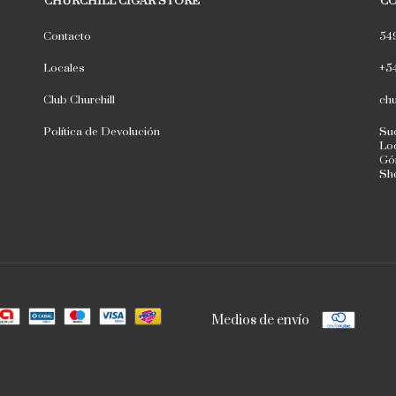
CHURCHILL CIGAR STORE
C
Contacto
54
Locales
+5
Club Churchill
chu
Política de Devolución
Suc
Loc
Góm
Sh
Medios de envío