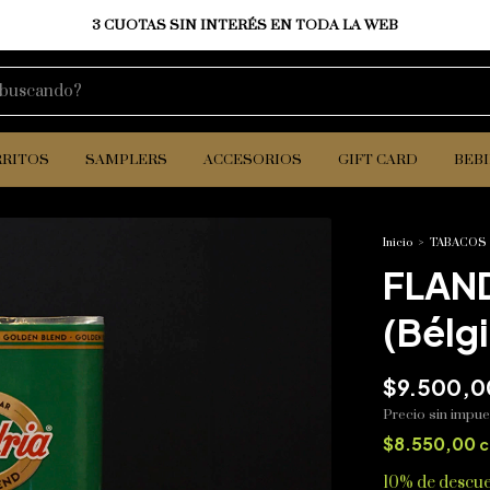
NVÍO GRATIS A TODO EL PAÍS EN COMPRAS SUPERIORES A $ 200.0
RRITOS
SAMPLERS
ACCESORIOS
GIFT CARD
BEB
Inicio
>
TABACOS
FLAND
(Bélg
$9.500,0
Precio sin impu
$8.550,00
c
10% de descu