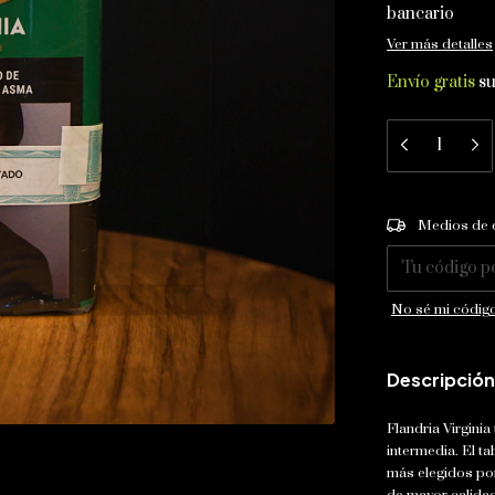
bancario
Ver más detalles
Envío gratis
s
Entregas para el
Medios de 
No sé mi código
Descripción
Flandria Virginia
intermedia. El t
más elegidos po