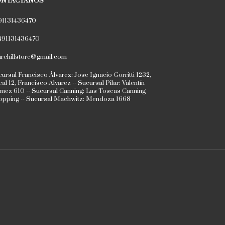
ONTACTÁNOS
91131436470
491131436470
rchillstore@gmail.com
ursal Francisco Álvarez: Jose Ignacio Gorritti 1232,
al 12, Francisco Alvarez -- Sucursal Pilar: Valentín
ez 610 -- Sucursal Canning: Las Toscas Canning
opping -- Sucursal Machwitz: Mendoza 1668