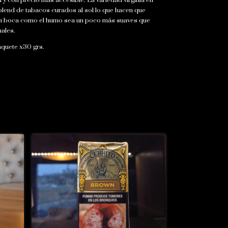
 y con precio más accesible. La variedad virginia en
blend de tabacos curados al sol lo que hacen que
en boca como el humo sea un poco más suaves que
nales.
quete x30 grs.