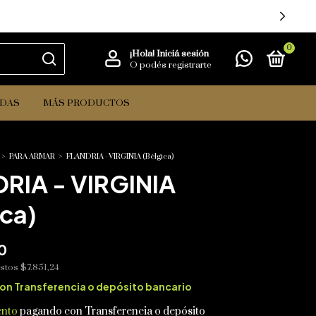
00
0
¡Hola!
Iniciá sesión
O podés registrarte
IDAS
MÁS PRODUCTOS
>
PARA ARMAR
>
FLANDRIA - VIRGINIA (Bélgica)
RIA - VIRGINIA
ica)
0
estos
$7.851,24
on
Transferencia o depósito bancario
ento
pagando con Transferencia o depósito