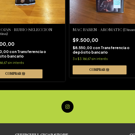
HOJAS - RUBIO SELECCION
MAC BAREN - AROMATIC (Dinam
tina)
$9.500,00
400,00
$8.550,00
con
Transferencia o
60,00
con
Transferencia o
depósito bancario
ito bancario
3
x
$3.166,67
sin interés
66,67
sin interés