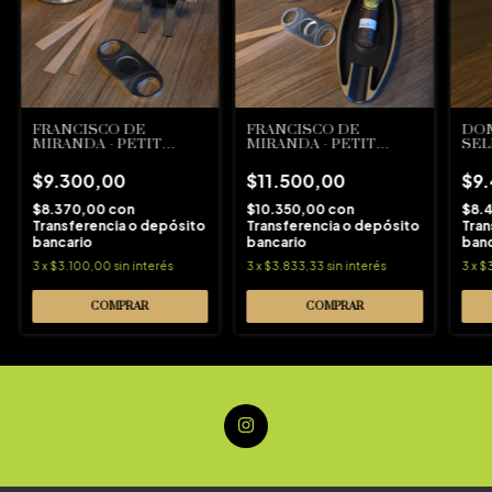
FRANCISCO DE
FRANCISCO DE
DOM
MIRANDA - PETIT
MIRANDA - PETIT
SEL
ROBUSTO (AM)
ROBUSTO GORDO (AM)
$9.300,00
$11.500,00
$9
$8.370,00
con
$10.350,00
con
$8.
Transferencia o depósito
Transferencia o depósito
Tran
bancario
bancario
banc
3
x
$3.100,00
sin interés
3
x
$3.833,33
sin interés
3
x
$3