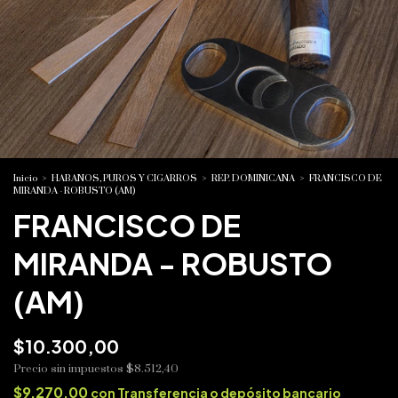
Inicio
>
HABANOS, PUROS Y CIGARROS
>
REP. DOMINICANA
>
FRANCISCO DE
MIRANDA - ROBUSTO (AM)
FRANCISCO DE
MIRANDA - ROBUSTO
(AM)
$10.300,00
Precio sin impuestos
$8.512,40
$9.270,00
con
Transferencia o depósito bancario