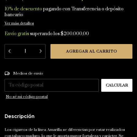
10% de descuento
pagando con Transferencia o depósito
bancario
Ver más detalles
Envío gratis
superando los
$200.000,00
CAMBIAR CP
Entregas para el CP:
Medios de envío
CALCULAR
No sé mi código postal
Descripción
Los cigarros de la línea Amarilla se diferencian por estar realizados
con tabaco maduro, lo que le aporta mayor fortaleza y carácter. Se