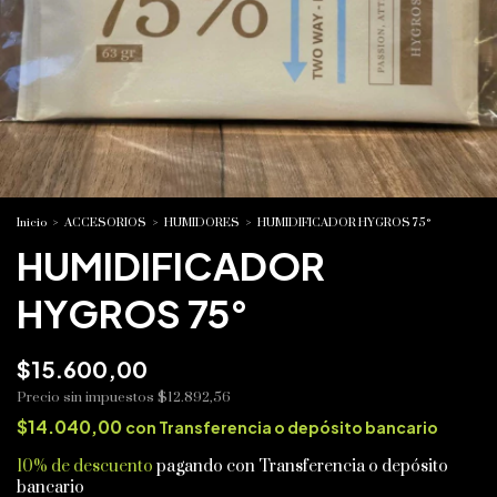
Inicio
>
ACCESORIOS
>
HUMIDORES
>
HUMIDIFICADOR HYGROS 75°
HUMIDIFICADOR
HYGROS 75°
$15.600,00
Precio sin impuestos
$12.892,56
$14.040,00
con
Transferencia o depósito bancario
10% de descuento
pagando con Transferencia o depósito
bancario