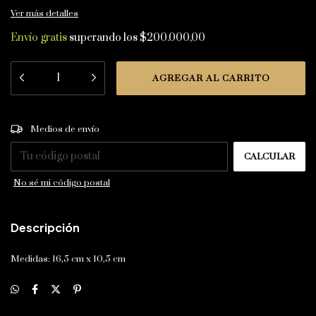
Ver más detalles
Envío gratis
superando los
$200.000,00
CAMBIAR CP
Entregas para el CP:
Medios de envío
CALCULAR
No sé mi código postal
Descripción
Medidas: 16,5 cm x 10,5 cm