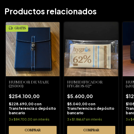
Productos relacionados
GRATIS
HUMIDOR DE VIAJE
HUMIDIFICADOR
HUM
(29300)
HYGROS 62°
(x10
$254.100,00
$5.600,00
$12
$228.690,00
con
$5.040,00
con
$10
Transferencia o depósito
Transferencia o depósito
Tran
bancario
bancario
banc
3
x
$84.700,00
sin interés
3
x
$1.866,67
sin interés
3
x
$