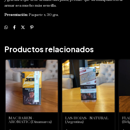
armar sea mucho más sencilla.
Presentación:
Paquete x 30 grs.
Productos relacionados
MAC BAREN -
LAS HOJAS - NATURAL
FLA
AROMATIC (Dinamarca)
(Argentina)
(Bél