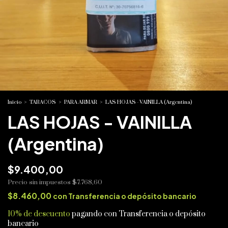
Inicio
>
TABACOS
>
PARA ARMAR
>
LAS HOJAS - VAINILLA (Argentina)
LAS HOJAS - VAINILLA
(Argentina)
$9.400,00
Precio sin impuestos
$7.768,60
$8.460,00
con
Transferencia o depósito bancario
10% de descuento
pagando con Transferencia o depósito
bancario