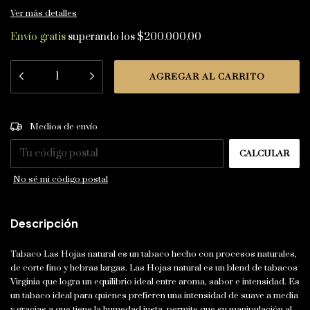
Ver más detalles
Envío gratis
superando los
$200.000,00
CAMBIAR CP
Entregas para el CP:
Medios de envío
CALCULAR
No sé mi código postal
Descripción
Tabaco Las Hojas natural es un tabaco hecho con procesos naturales,
de corte fino y hebras largas. Las Hojas natural es un blend de tabacos
Virginia que logra un equilibrio ideal entre aroma, sabor e intensidad. Es
un tabaco ideal para quienes prefieren una intensidad de suave a media
y gracias a que tiene la humedad justa, permite que su manipulación al