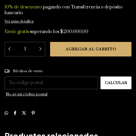
10% de descuento
pagando con Transferencia o depósito
bancario
Ver más detalles
Envío gratis
superando los
$200.000,00
CAMBIAR CP
Entregas para el CP:
Medios de envío
CALCULAR
No sé mi código postal
Productos relacionados