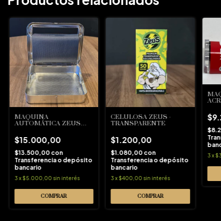
MAQ
ACR
$9
MAQUINA
CELULOSA ZEUS -
AUTOMÁTICA ZEUS
TRANSPARENTE
METAL
$8.
Tran
$15.000,00
$1.200,00
banc
$13.500,00
con
$1.080,00
con
3
x
$3
Transferencia o depósito
Transferencia o depósito
bancario
bancario
3
x
$5.000,00
sin interés
3
x
$400,00
sin interés