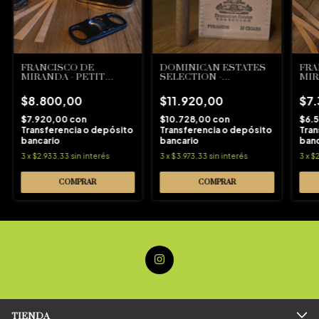
FRANCISCO DE
DOMINICAN ESTATES
FRA
MIRANDA - PETIT
SELECTION -
MIR
ROBUSTO (B)
PYRAMIDE
ROB
$8.800,00
$11.920,00
$7
$7.920,00
con
$10.728,00
con
$6.
Transferencia o depósito
Transferencia o depósito
Tran
bancario
bancario
banc
3
x
$2.933,33
sin interés
3
x
$3.973,33
sin interés
3
x
$2
TIENDA