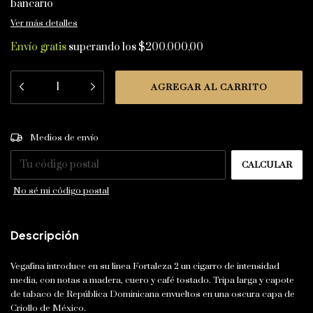
bancario
Ver más detalles
Envío gratis
superando los
$200.000,00
CAMBIAR CP
Entregas para el CP:
Medios de envío
CALCULAR
No sé mi código postal
Descripción
Vegafina introduce en su linea Fortaleza 2 un cigarro de intensidad
media, con notas a madera, cuero y café tostado. Tripa larga y capote
de tabaco de República Dominicana envueltos en una oscura capa de
Criollo de México.