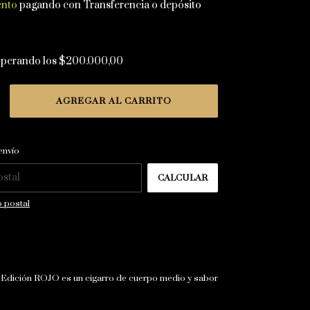
ento
pagando con Transferencia o depósito
uperando los
$200.000,00
CAMBIAR CP
 CP:
envío
CALCULAR
 postal
dición ROJO es un cigarro de cuerpo medio y sabor