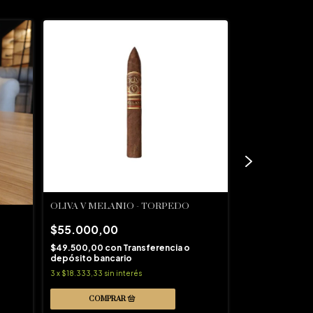
OLIVA V MELANIO - TORPEDO
OLIVA V MELA
$55.000,00
$59.000,00
$49.500,00
con
Transferencia o
depósito bancario
$53.100,00
co
3
x
$18.333,33
sin interés
depósito banca
3
x
$19.666,67
sin in