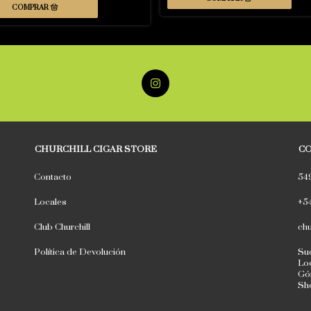
CHURCHILL CIGAR STORE
C
Contacto
54
Locales
+5
Club Churchill
chu
Política de Devolución
Suc
Loc
Góm
Sh