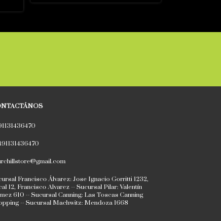
ONTACTÁNOS
91131436470
491131436470
rchillstore@gmail.com
ursal Francisco Álvarez: Jose Ignacio Gorritti 1232,
al 12, Francisco Alvarez -- Sucursal Pilar: Valentín
ez 610 -- Sucursal Canning: Las Toscas Canning
opping -- Sucursal Machwitz: Mendoza 1668