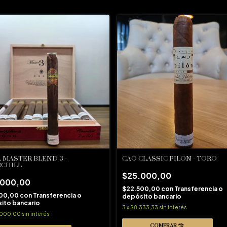
A MASTER BLEND 3 -
CAO CLASSIC PILON - TORO
CHILL
$25.000,00
.000,00
$22.500,00
con
Transferencia o
800,00
con
Transferencia o
depósito bancario
ito bancario
3
x
$8.333,33
sin interés
.000,00
sin interés