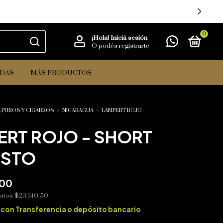
0
¡Hola!
Iniciá sesión
O podés registrarte
IDAS
MÁS PRODUCTOS
 PUROS Y CIGARROS
>
NICARAGUA
>
LAMPERT ROJO -
ERT ROJO - SHORT
STO
,00
estos
$23.140,50
0
con
Transferencia o depósito bancario