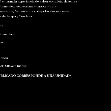
encarna la experiencia de sabor compleja, deliciosa
Connecticut ecuatoriana y capote y tripa
ultivados, fermentados y añejados durante cuatro
es de Jalapa y Condega.
 52
onnecticut
ua
5 años
bor: Suave a medio.
PUBLICADO CORRESPONDE A UNA UNIDAD*