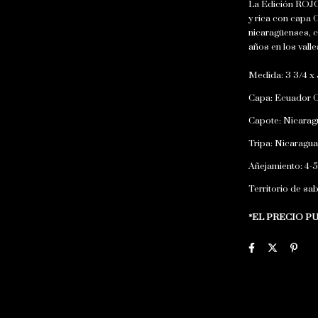
La Edición ROJO 
y rica con capa 
nicaragüenses, c
años en los vall
Medida: 3 3/4 x
Capa: Ecuador C
Capote: Nicarag
Tripa: Nicaragua
Añejamiento: 4-
Territorio de sa
*EL PRECIO 