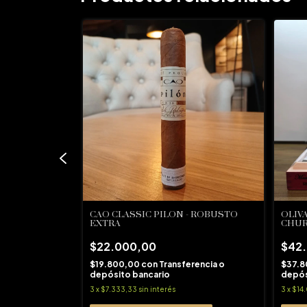
NTAÑO 1970 -
CAO CLASSIC PILON - ROBUSTO
OLIV
EXTRA
CHUR
$22.000,00
$42
rencia o
$19.800,00
con
Transferencia o
$37.
depósito bancario
depós
3
x
$7.333,33
sin interés
3
x
$14