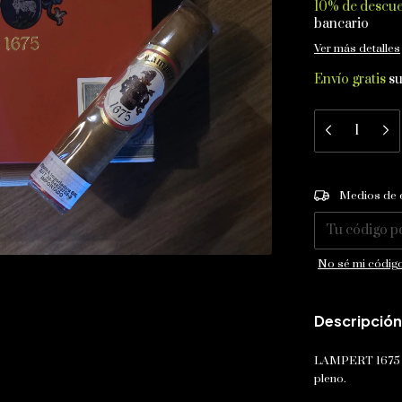
10% de descu
bancario
Ver más detalles
Envío gratis
s
Entregas para el
Medios de 
No sé mi código
Descripción
LAMPERT 1675 E
pleno.