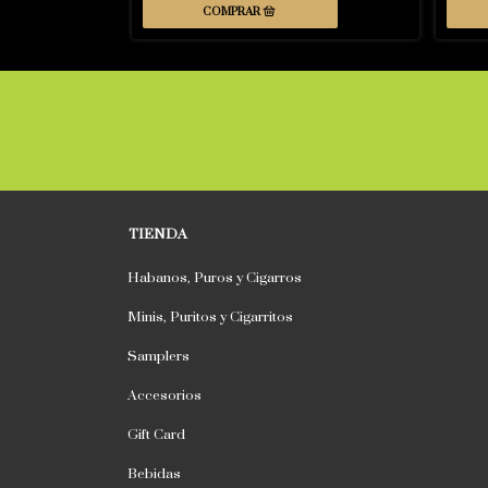
TIENDA
Habanos, Puros y Cigarros
Minis, Puritos y Cigarritos
Samplers
Accesorios
Gift Card
Bebidas