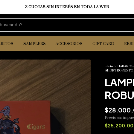
3 CUOTAS SIN INTERÉS EN TODA LA WEB
RRITOS
SAMPLERS
ACCESORIOS
GIFT CARD
BEB
Inicio
>
HABANOS,
SHORT ROBUSTO
LAMP
ROBU
$28.000
Precio sin impu
$25.200,0