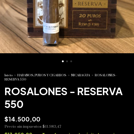
Inicio
>
HABANOS, PUROS Y CIGARROS
>
NICARAGUA
>
ROSALONES -
RESERVA 550
ROSALONES - RESERVA
550
$14.500,00
Precio sin impuestos
$11.983,47