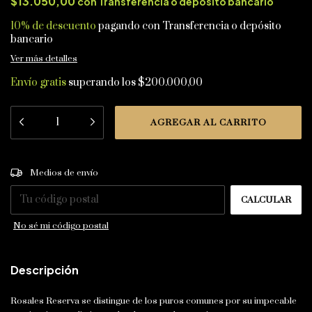
$13.050,00
con
Transferencia o depósito bancario
10% de descuento
pagando con Transferencia o depósito
bancario
Ver más detalles
Envío gratis
superando los
$200.000,00
CAMBIAR CP
Entregas para el CP:
Medios de envío
CALCULAR
No sé mi código postal
Descripción
Rosales Reserva se distingue de los puros comunes por su impecable