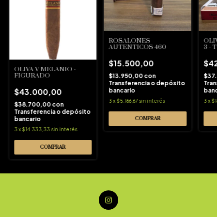
ROSALONES
OLI
AUTENTICOS 460
3 -
$15.500,00
$4
OLIVA V MELANIO -
FIGURADO
$13.950,00
con
$37
Transferencia o depósito
Tran
bancario
banc
$43.000,00
3
x
$5.166,67
sin interés
3
x
$
$38.700,00
con
Transferencia o depósito
bancario
3
x
$14.333,33
sin interés