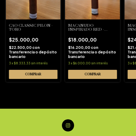
CAO CLASSIC PILON -
MACANUDO
MA
TORO
INSPIRADO RED -
INS
ROBUSTO BOX
GIG
PRESSED
$25.000,00
$18.000,00
$2
$22.500,00
con
$16.200,00
con
$21
Transferencia o depósito
Transferencia o depósito
Tran
bancario
bancario
banc
3
x
$8.333,33
sin interés
3
x
$6.000,00
sin interés
3
x
$