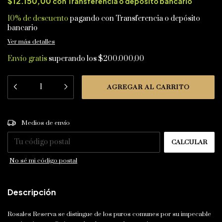
$12.150,00
con
Transferencia o depósito bancario
10% de descuento
pagando con Transferencia o depósito
bancario
Ver más detalles
Envío gratis
superando los
$200.000,00
CAMBIAR CP
Entregas para el CP:
Medios de envío
CALCULAR
No sé mi código postal
Descripción
Rosales Reserva se distingue de los puros comunes por su impecable