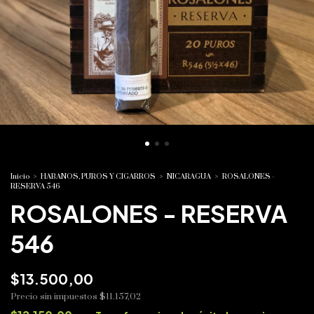
Inicio
>
HABANOS, PUROS Y CIGARROS
>
NICARAGUA
>
ROSALONES -
RESERVA 546
ROSALONES - RESERVA
546
$13.500,00
Precio sin impuestos
$11.157,02