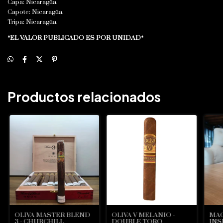
Capa: Nicaragüa.
Capote: Nicaragüa.
Tripa: Nicaragüa.
*EL VALOR PUBLICADO ES POR UNIDAD*
Productos relacionados
OLIVA MASTER BLEND
OLIVA V MELANIO -
MA
3 - CHURCHILL
DOUBLE TORO
INS