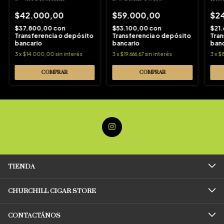
GIG
$42.000,00
$59.000,00
$2
$37.800,00
con
$53.100,00
con
$21
Transferencia o depósito
Transferencia o depósito
Tran
bancario
bancario
banc
3
x
$14.000,00
sin interés
3
x
$19.666,67
sin interés
3
x
$
TIENDA
CHURCHILL CIGAR STORE
CONTACTÁNOS