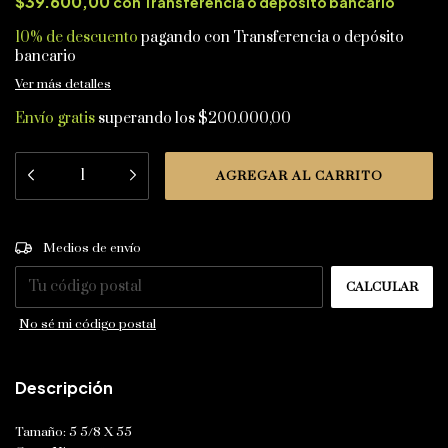
$39.600,00
con
Transferencia o depósito bancario
10% de descuento
pagando con Transferencia o depósito
bancario
Ver más detalles
Envío gratis
superando los
$200.000,00
CAMBIAR CP
Entregas para el CP:
Medios de envío
CALCULAR
No sé mi código postal
Descripción
Tamaño: 5 5/8 X 55